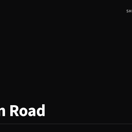
SH
n Road